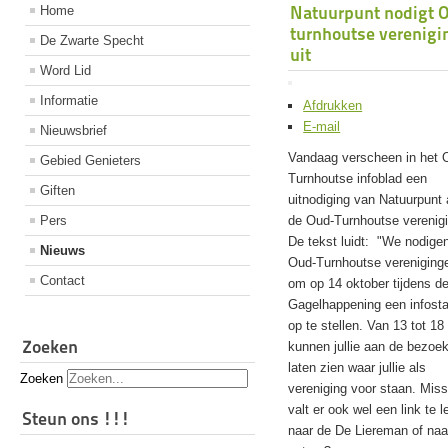
Natuurpunt nodigt 
Home
turnhoutse verenigi
De Zwarte Specht
uit
Word Lid
Informatie
Afdrukken
E-mail
Nieuwsbrief
Vandaag verscheen in het 
Gebied Genieters
Turnhoutse infoblad een
Giften
uitnodiging van Natuurpunt
Pers
de Oud-Turnhoutse verenig
De tekst luidt: "We nodige
Nieuws
Oud-Turnhoutse vereniginge
Contact
om op 14 oktober tijdens d
Gagelhappening een infost
op te stellen. Van 13 tot 18
Zoeken
kunnen jullie aan de bezoe
laten zien waar jullie als
Zoeken
vereniging voor staan. Mis
valt er ook wel een link te 
Steun ons !!!
naar de De Liereman of naa