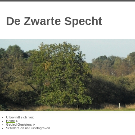
De Zwarte Specht
U bevindt zich hier:
Home
Gebied Genieters
Schilders en natuurfotograven